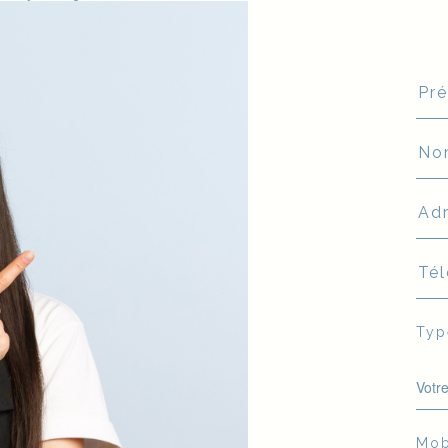
Typ
Votr
Mob