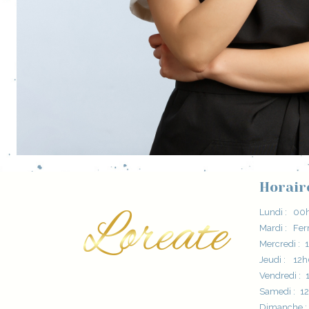
Horair
Lundi :
00h
Mardi :
Fe
Mercredi :
Jeudi :
12h
Vendredi :
Samedi :
1
Dimanche :